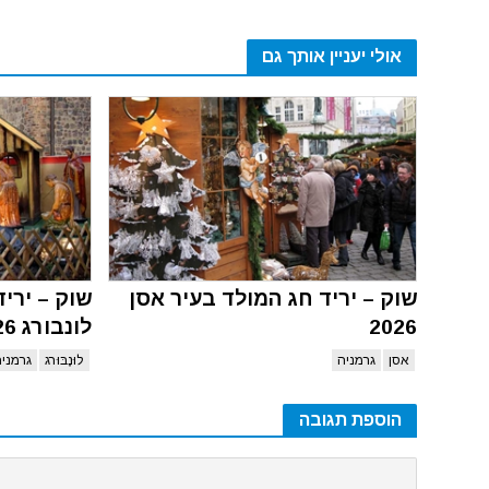
אולי יעניין אותך גם
שוק – יריד חג המולד בעיר אסן
שוק – ירי
2026
לונבורג 2026
אסן
גרמניה
לוּנֶבּוּרג
גרמני
הוספת תגובה