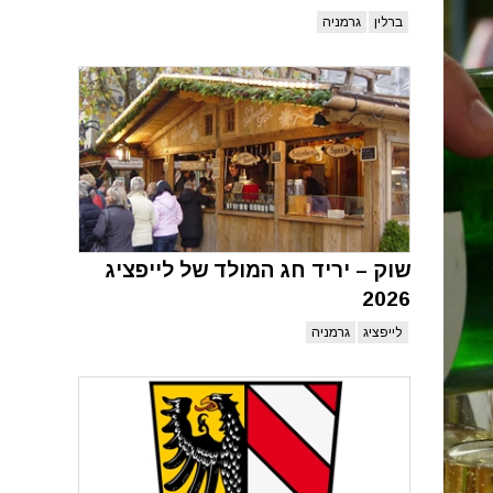
ברלין
גרמניה
שוק – יריד חג המולד של לייפציג
2026
לייפציג
גרמניה