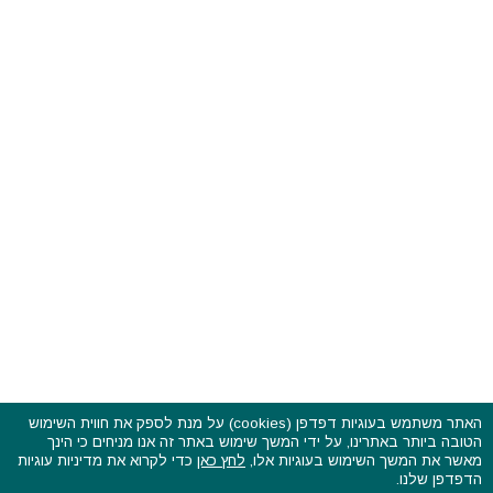
האתר משתמש בעוגיות דפדפן (cookies) על מנת לספק את חווית השימוש
הטובה ביותר באתרינו, על ידי המשך שימוש באתר זה אנו מניחים כי הינך
פסטיבלים וקרנבלים בעולם - כל הזכויות שמורות © 2015 - 2026
מאשר את המשך השימוש בעוגיות אלו,
לחץ כאן
כדי לקרוא את מדיניות עוגיות
בשותפות עם
CarniFest Online
הדפדפן שלנו.