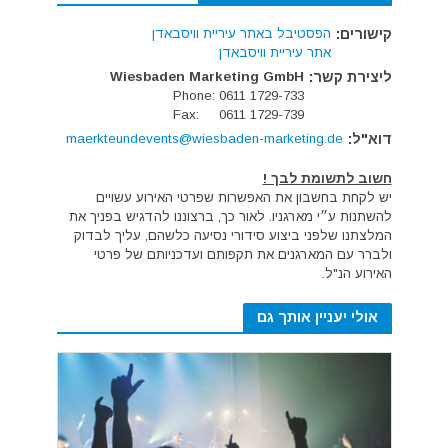
קישורים:
הפסטיבל באתר עיריית וויסבאדן
אתר עיריית וויסבאדן
ליצירת קשר:
Wiesbaden Marketing GmbH
Phone: 0611 1729-733
Fax: 0611 1729-739
דוא"ל:
maerkteundevents@wiesbaden-marketing.de
חשוב לתשומת לבך !
יש לקחת בחשבון את האפשרות שפרטי האירוע עשויים
להשתנות ע״י מארגניו. לאור כך, ברצוננו להדגיש בפניך את
המלצתנו שלפני ביצוע סידורי נסיעה כלשהם, עליך לבדוק
ולברר עם המארגנים את תקפותם ועדכניותם של פרטי
האירוע הנ"ל.
אולי יעניין אותך גם