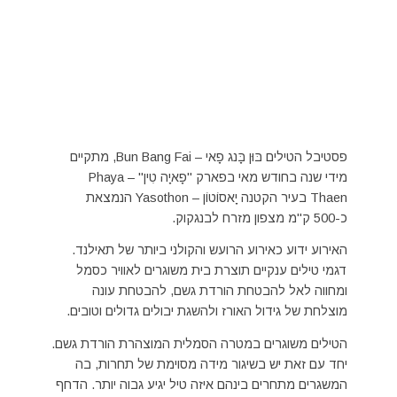
פסטיבל הטילים בּוּן בָּנג פָאי – Bun Bang Fai, מתקיים
מידי שנה בחודש מאי בפארק "פָאיָה טִין" – Phaya
Thaen בעיר הקטנה יָאסוֹטוֹן – Yasothon הנמצאת
כ-500 ק"מ מצפון מזרח לבנגקוק.
האירוע ידוע כאירוע הרועש והקולני ביותר של תאילנד.
דגמי טילים ענקיים תוצרת בית משוגרים לאוויר כסמל
ומחווה לאל להבטחת הורדת גשם, להבטחת עונה
מוצלחת של גידול האורז ולהשגת יבולים גדולים וטובים.
הטילים משוגרים במטרה הסמלית המוצהרת הורדת גשם.
יחד עם זאת יש בשיגור מידה מסוימת של תחרות, בה
המשגרים מתחרים בינהם איזה טיל יגיע גבוה יותר. הדחף