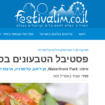
ראשי
אירועים בולטים בישראל
המדינות הנצפות ביותר
מוזיקה
•
סן דיאגו
•
פסטיבלים
•
קליפורניה
פסטיבל הטבעונים בסן-די
איפה: Waterfront Park,
סן דיאגו
,
קליפורניה
,
ארצות ה
מתי:
שנתי באפריל מאי.