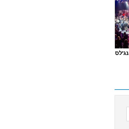
נג'לס