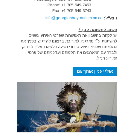
Phone: +1 705-549-7453
Fax: +1 705-549-3743
דוא"ל:
info@georgianbaytourism.on.ca
חשוב לתשומת לבך !
יש לקחת בחשבון את האפשרות שפרטי האירוע עשויים
להשתנות ע״י מארגניו. לאור כך, ברצוננו להדגיש בפניך את
המלצתנו שלפני ביצוע סידורי נסיעה כלשהם, עליך לבדוק
ולברר עם המארגנים את תקפותם ועדכניותם של פרטי
האירוע הנ"ל.
אולי יעניין אותך גם