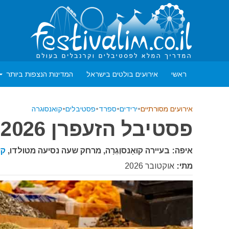
ראשי
אירועים בולטים בישראל
המדינות הנצפות ביותר
אירועים מסורתיים
•
ירידים
•
ספרד
•
פסטיבלים
•
קואנסוגרה
פסטיבל הזעפרן 2026
איפה: בעיירה קוּאָנסוֶגְרָה, מרחק שעה נסיעה מטולדו,
קו
מתי:
אוקטובר 2026