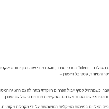
העיירה הקטנה קוּאָנסוֶגְרָה – Consuegra המרוחקת כ-60 ק"מ מטולדו – Toledo במרכז ספרד, חוגגת מידי שנה בסוף חודש או
קר והמיוחד, פסטיבל הזעפרן –
ובר, כשמתחיל קטיף ייבול הפרחים היוקרתי מתחילה גם החגיגה המסו
ן ודוכניו מציעים מבחר מעדנים, מתקיימות תחרויות בישול עם זעפרן.
ים המלווים בנעימות מוזיקליות המושמעות על ידי מקהלות מקומיות.