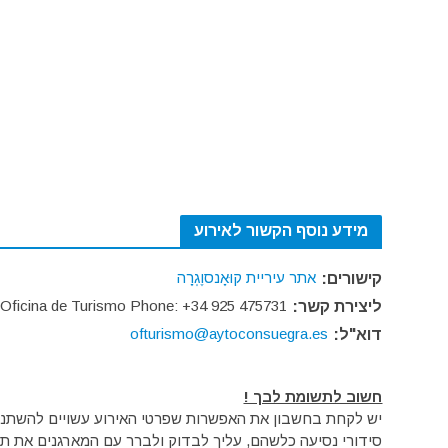
מידע נוסף הקשור לאירוע
אתר עיריית קוּאָנסוֶגְרָה
קישורים:
Oficina de Turismo Phone: +34 925 475731
ליצירת קשר:
ofturismo@aytoconsuegra.es
דוא"ל:
חשוב לתשומת לבך !
יש לקחת בחשבון את האפשרות שפרטי האירוע עשויים להשתנות 
סידורי נסיעה כלשהם, עליך לבדוק ולברר עם המארגנים את תק