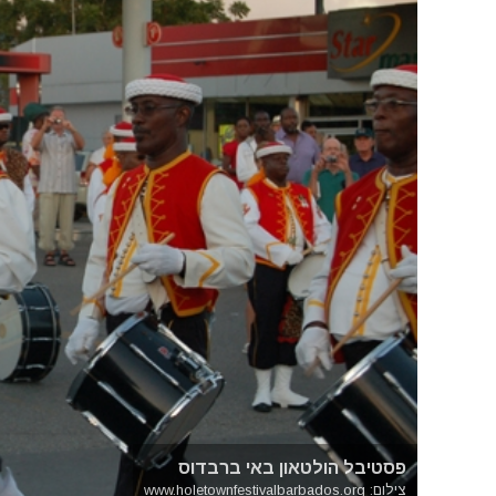
פסטיבל הולטאון באי ברבדוס
צילום: www.holetownfestivalbarbados.org