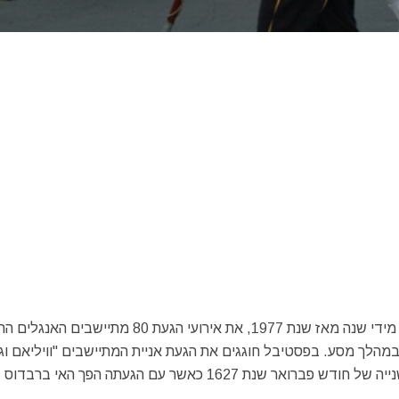
) הנמצאת במערב ברבדוס מציינת מידי שנה מאז שנת 1977, את אירועי הגעת 80 מת
ם אפריקאים שנחטפו במהלך מסע. בפסטיבל חוגגים את הגעת אניית המתיישבים "וויליאם וג'
), אשר הגיעה לחופי הולטאון במחצית השנייה של חודש פברואר שנת 1627 כאשר עם הגעתה הפך האי ברבדוס