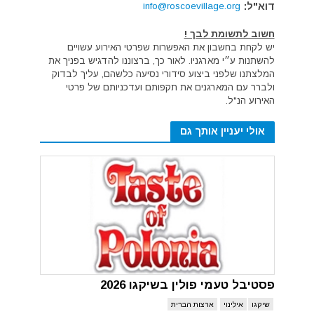
דוא"ל:
info@roscoevillage.org
חשוב לתשומת לבך !
יש לקחת בחשבון את האפשרות שפרטי האירוע עשויים
להשתנות ע״י מארגניו. לאור כך, ברצוננו להדגיש בפניך את
המלצתנו שלפני ביצוע סידורי נסיעה כלשהם, עליך לבדוק
ולברר עם המארגנים את תקפותם ועדכניותם של פרטי
האירוע הנ"ל.
אולי יעניין אותך גם
פסטיבל טעמי פולין בשיקגו 2026
שיקגו
אילינוי
ארצות הברית