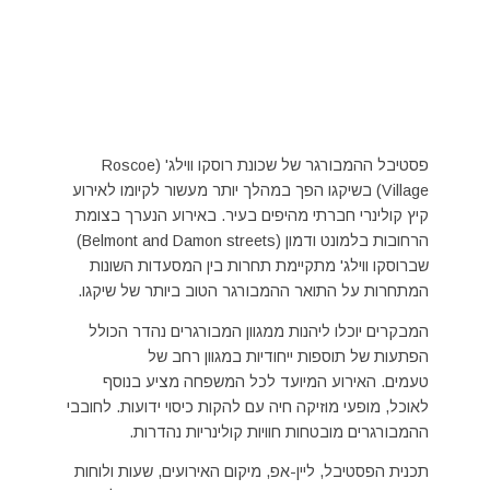
פסטיבל ההמבורגר של שכונת רוסקו ווילג' (Roscoe
Village) בשיקגו הפך במהלך יותר מעשור לקיומו לאירוע
קיץ קולינרי חברתי מהיפים בעיר. באירוע הנערך בצומת
הרחובות בלמונט ודמון (Belmont and Damon streets)
שברוסקו ווילג' מתקיימת תחרות בין המסעדות השונות
המתחרות על התואר ההמבורגר הטוב ביותר של שיקגו.
המבקרים יוכלו ליהנות ממגוון המבורגרים נהדר הכולל
הפתעות של תוספות ייחודיות במגוון רחב של
טעמים. האירוע המיועד לכל המשפחה מציע בנוסף
לאוכל, מופעי מוזיקה חיה עם להקות כיסוי ידועות. לחובבי
ההמבורגרים מובטחות חוויות קולינריות נהדרות.
תכנית הפסטיבל, ליין-אפ, מיקום האירועים, שעות ולוחות