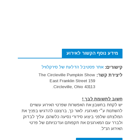
מידע נוסף הקשור לאירוע
קישורים:
אתר פסטיבל הדלעת של סירקלוויל
ליצירת קשר:
The Circleville Pumpkin Show
159 East Franklin Street
Circleville, Ohio 43113.
חשוב לתשומת לבך !
יש לקחת בחשבון את האפשרות שפרטי האירוע עשויים
להשתנות ע״י מארגניו. לאור כך, ברצוננו להדגיש בפניך את
המלצתנו שלפני ביצוע סידורי נסיעה כלשהם, עליך לבדוק
ולברר עם המארגנים את תקפותם ועדכניותם של פרטי
האירוע הנ"ל.