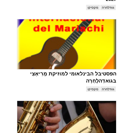
גוודלחרה
מקסיקו
הפסטיבל הבינלאומי למוזיקת מָרִיאָצִי
בגוּאדַהלָחַרָה
גוודלחרה
מקסיקו