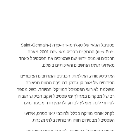
פסטיבל הג'אז של סן-ג'רמן-דה-פּרֶה (Saint-Germain-
des-Prés) המתקיים בפריס מאז שנת 2001 מארח
הרכבים ואומנים יידועי שם שמציבים את הפסטיבל כאחד
מאירועי הג'אז הנחשבים והאיכותיים בעולם.
הארכיטקטורה, האולמות, הבניינים והמרחבים הציבוריים
הפתוחים של אזור סן-ג'רמן-דה-פּרֶה מהווים תפאורה
מושלמת לאירועי הפסטיבל המוזיקלי המיוחד. בשל מספר
רב של מבקרים במהלך ימי פסטיבל ועקב הביקוש הגבוה
לסידורי לינה, מומלץ לבדוק ולהזמין חדר מבעוד מועד.
לקהל אוהבי מוזיקה בכלל ולחובבי ג'אז בפרט, אירועי
הפסטיבל מבטיחים חוויה תרבותית בלתי נשכחת.
תכנית הפסטיבל, כרטיסים, ליין-אפ, מיקום האירועים,