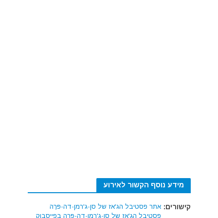
מידע נוסף הקשור לאירוע
קישורים:
אתר פסטיבל הג'אז של סן-ג'רמן-דה-פּרֶה
פסטיבל הג'אז של סן-ג'רמן-דה-פּרֶה בפייסבוק