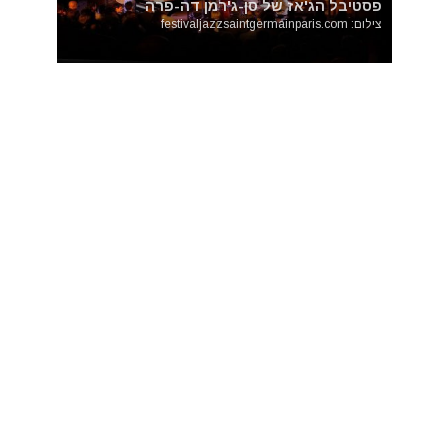
פסטיבל הג'אז של סן-ג'רמן דה-פרה
צילום: festivaljazzsaintgermainparis.com