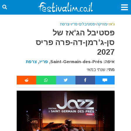
ג'אז
•
מוזיקה
•
פסטיבלים
•
פריז
•
צרפת
פסטיבל הג'אז של
סן-ג'רמן-דה-פרה פריס
2027
איפה: Saint-Germain-des-Prés,
פריז
,
צרפת
מתי:
שנתי במאי