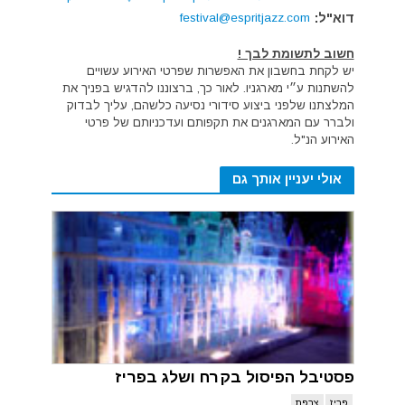
דוא"ל:
festival@espritjazz.com
חשוב לתשומת לבך !
יש לקחת בחשבון את האפשרות שפרטי האירוע עשויים
להשתנות ע״י מארגניו. לאור כך, ברצוננו להדגיש בפניך את
המלצתנו שלפני ביצוע סידורי נסיעה כלשהם, עליך לבדוק
ולברר עם המארגנים את תקפותם ועדכניותם של פרטי
האירוע הנ"ל.
אולי יעניין אותך גם
פסטיבל הפיסול בקרח ושלג בפריז
פריז
צרפת