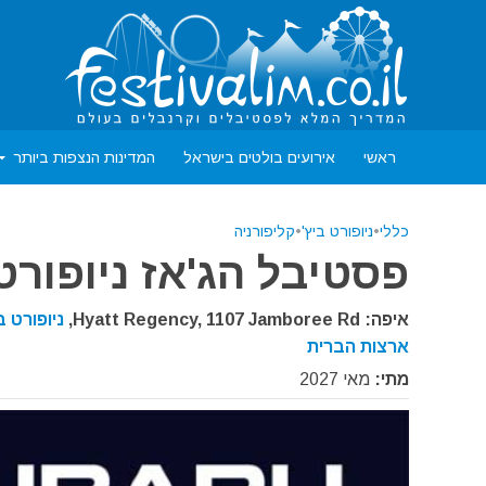
ראשי
אירועים בולטים בישראל
המדינות הנצפות ביותר
כללי
•
ניופורט ביץ'
•
קליפורניה
פסטיבל הג'אז ניופורט ביץ
איפה: Hyatt Regency, 1107 Jamboree Rd,
ניופורט ב
ארצות הברית
מתי:
מאי 2027