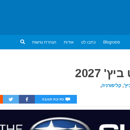
פסטיBlog
כתבו לנו
אודות
הצהרת נגישות
' 2027
יץ'
,
קליפורניה
,
כתיבת תגובה