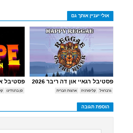
אולי יעניין אותך גם
פסטיבל רגאיי און דה ריבר 2026
פסטיבל אסקי
גרברוויל
קליפורניה
ארצות הברית
סן ברנרדינו
קל
הוספת תגובה