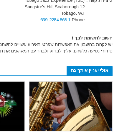
Tobago Jazz Experience (TJE)
ליצירת קשר:
12 Sangstre's Hill, Scaborough
Tobago, W.I
1 868 639-2284
Phone:
חשוב לתשומת לבך !
יש לקחת בחשבון את האפשרות שפרטי האירוע עשויים להשתנות 
סידורי נסיעה כלשהם, עליך לבדוק ולברר עם המארגנים את תק
אולי יעניין אותך גם