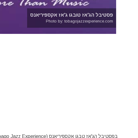
פסטיבל הג'אז טובגו ג'אז אקספיריאנס
Photo by: tobagojazzexperience.com