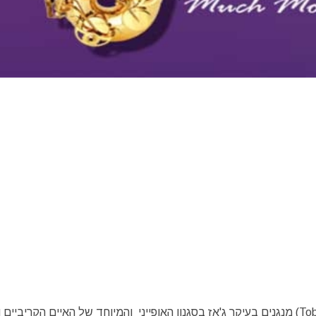
בפסטיבל הג'אז טבגו אקספיריאנס (Tobago Jazz Experience) מנגנים בעיקר ג'אז בסגנון האופייני והמיוחד של האיים הקריבי