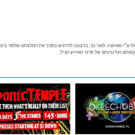
ע״י מארגניו. לאור כך, ברצוננו להדגיש בפניך את המלצתנו שלפני ביצו
פותם ועדכניותם של פרטי האירוע הנ"ל.