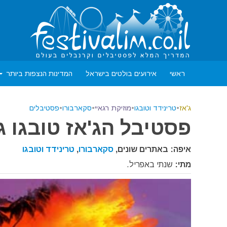
ראשי
אירועים בולטים בישראל
המדינות הנצפות ביותר
ג'אז
•
טרינידד וטובגו
•
מוזיקת רגאיי
•
סקארבורו
•
פסטיבלים
פסטיבל הג'אז טובגו ג'א
איפה: באתרים שונים,
סקארבורו
,
טרינידד וטובגו
מתי:
שנתי באפריל.