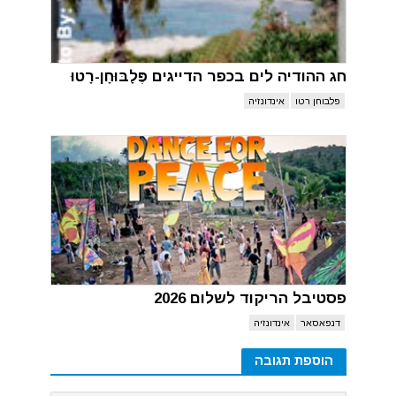
חג ההודיה לים בכפר הדייגים פֶּלָבּוּחָן-רָטוּ
פלבוחן רטו
אינדונזיה
פסטיבל הריקוד לשלום 2026
דנפאסאר
אינדונזיה
הוספת תגובה