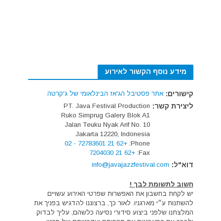
מידע נוסף הקשור לאירוע
קישורים:
אתר פסטיבל הג'אז הבינלאומי של ג'קרטה
ליצירת קשר:
PT. Java Festival Production
Ruko Simprug Galery Blok A1
Jalan Teuku Nyak Arif No. 10
Jakarta 12220, Indonesia
+62 21 72783601 - 02
Phone:
+62 21 7204030
Fax:
דוא"ל:
info@javajazzfestival.com
חשוב לתשומת לבך !
יש לקחת בחשבון את האפשרות שפרטי האירוע עשויים
להשתנות ע״י מארגניו. לאור כך, ברצוננו להדגיש בפניך את
המלצתנו שלפני ביצוע סידורי נסיעה כלשהם, עליך לבדוק