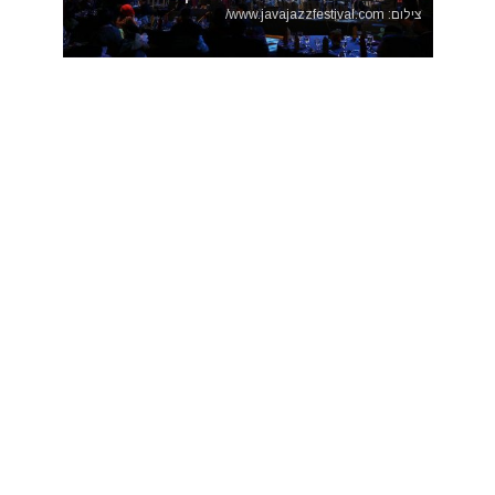
צילום: www.javajazzfestival.com/