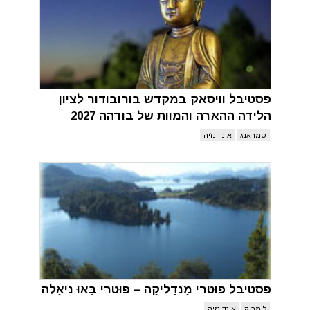
פסטיבל וויסאק במקדש בורובודור לציון
הלידה ההארה והמוות של בודהה 2027
סמראנג
אינדונזיה
פסטיבל פוּטרִי מָנדַלִיקָּה – פוּטרִי בָּאוּ נִיאַלֶה
לוֹמבּוֹק
אינדונזיה