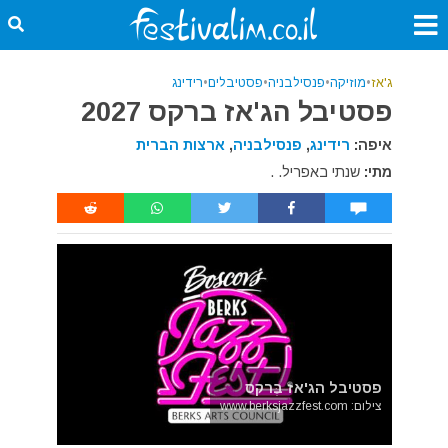
ג'אז
•
מוזיקה
•
פנסילבניה
•
פסטיבלים
•
רידינג
פסטיבל הג'אז ברקס 2027
איפה:
רידינג
,
פנסילבניה
,
ארצות הברית
מתי:
שנתי באפריל. .
פסטיבל הג'אז בֶּרקס
צילום: www.berksjazzfest.com