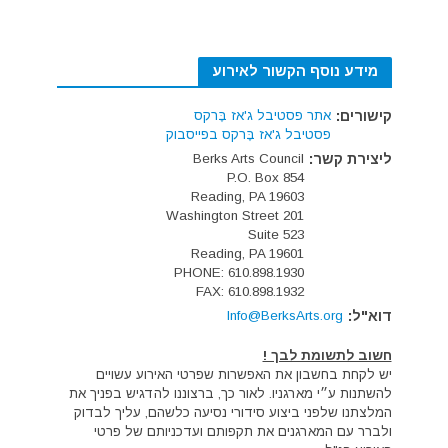
מידע נוסף הקשור לאירוע
קישורים:
אתר פסטיבל ג'אז בֶּרקס
פסטיבל ג'אז בֶּרקס בפייסבוק
ליצירת קשר:
Berks Arts Council
P.O. Box 854
Reading, PA 19603
201 Washington Street
Suite 523
Reading, PA 19601
PHONE: 610.898.1930
FAX: 610.898.1932
דוא"ל:
Info@BerksArts.org
חשוב לתשומת לבך !
יש לקחת בחשבון את האפשרות שפרטי האירוע עשויים
להשתנות ע״י מארגניו. לאור כך, ברצוננו להדגיש בפניך את
המלצתנו שלפני ביצוע סידורי נסיעה כלשהם, עליך לבדוק
ולברר עם המארגנים את תקפותם ועדכניותם של פרטי