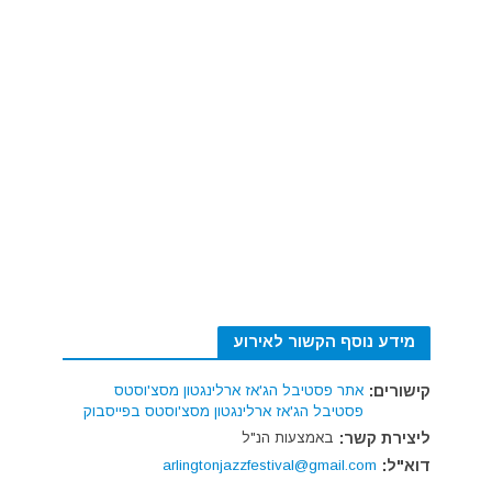
מידע נוסף הקשור לאירוע
קישורים:
אתר פסטיבל הג'אז ארלינגטון מסצ'וסטס
פסטיבל הג'אז ארלינגטון מסצ'וסטס בפייסבוק
ליצירת קשר:
באמצעות הנ"ל
דוא"ל:
arlingtonjazzfestival@gmail.com