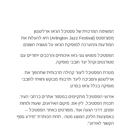
המשימה המרכזית של פסטיבל הג'אז ארלינגטון
מסצ'וסטס (
Arlington Jazz Festival
) היא להעלות את
המודעות וההערכה למוסיקת הג'אז על מגווניה השונים.
הפסטיבל מפגיש נגני ג'אז איכותיים והרכבים ייחודיים עם
סטודנטים וקהל יעד חובבי מוסיקה.
מטרת הפסטיבל ליצור קהילה תרבותית שתהפוך את
ארלינגטון והסביבה ליעד תרבותי מבוקש וחוויתי לחובבי
מוסיקה בכלל וג'אז בפרט.
אירועי הפסטיבל מתקיימים במספר אתרים ברחבי העיר.
תכנית הפסטיבל, ליין-אפ, מיקום האירועים, שעות ולוחות
זמנים, דרכי הגעה ועוד, מפורטים באתר הפסטיבל –
באמצעות הלינק המוצג מטה , תחת הכותרת "מידע נוסף
הקשור לאירוע".