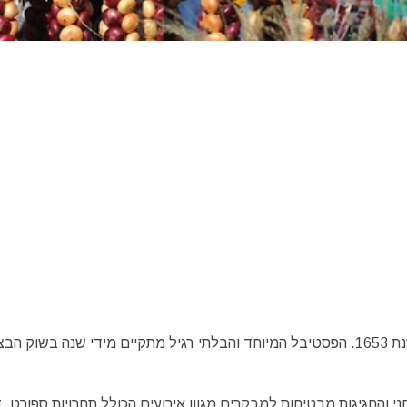
פסטיבל הבצל (Zwiebelmarkt) החל את דרכו לראשונה בשנת 1653. הפסטיבל המיוחד והבלתי רגיל מתקיים מידי שנה בשו
 והחגיגות מבטיחות למבקרים מגוון אירועים הכולל תחרויות ספורט, ד