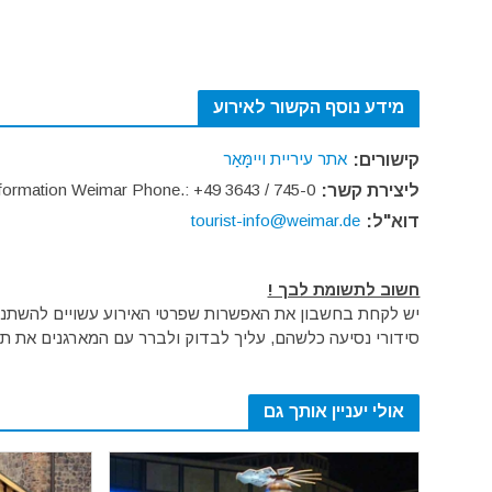
מידע נוסף הקשור לאירוע
אתר עיריית ויימָּאַר
קישורים:
nformation Weimar Phone.: +49 3643 / 745-0
ליצירת קשר:
tourist-info@weimar.de
דוא"ל:
חשוב לתשומת לבך !
יש לקחת בחשבון את האפשרות שפרטי האירוע עשויים להשתנות 
סידורי נסיעה כלשהם, עליך לבדוק ולברר עם המארגנים את תק
אולי יעניין אותך גם