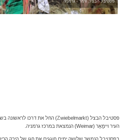
פסטיבל הבצל, ווימר - גרמניה
העיר ויימָּאַר (Weimar) הנמצאת במרכז גרמניה.
בפסטיבל הנמשך שלושה ימים חוגגים את חגו של הירק הריחני