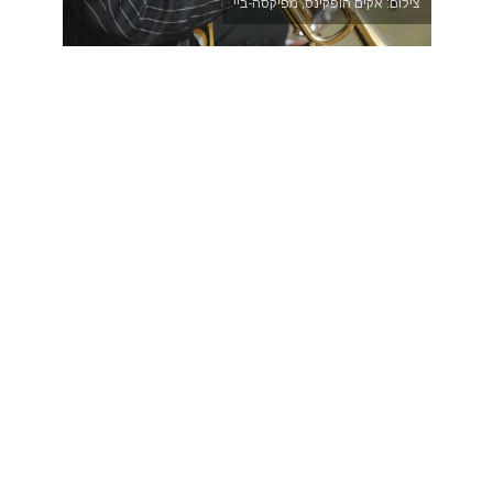
צילום: אקים הופקינס, מפיקסה-ביי