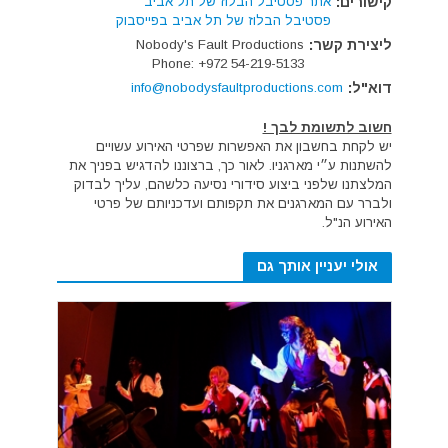
קישורים:
אתר פסטיבל הבלוז של תל אביב
פסטיבל הבלוז של תל אביב בפייסבוק
ליצירת קשר:
Nobody's Fault Productions
Phone: +972 54-219-5133
דוא"ל:
info@nobodysfaultproductions.com
חשוב לתשומת לבך !
יש לקחת בחשבון את האפשרות שפרטי האירוע עשויים
להשתנות ע״י מארגניו. לאור כך, ברצוננו להדגיש בפניך את
המלצתנו שלפני ביצוע סידורי נסיעה כלשהם, עליך לבדוק
ולברר עם המארגנים את תקפותם ועדכניותם של פרטי
האירוע הנ"ל.
אולי יעניין אותך גם