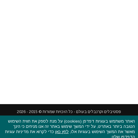
האתר משתמש בעוגיות דפדפן (cookies) על מנת לספק את חווית השימוש
הטובה ביותר באתרינו, על ידי המשך שימוש באתר זה אנו מניחים כי הינך
פסטיבלים וקרנבלים בעולם - כל הזכויות שמורות © 2015 - 2026
מאשר את המשך השימוש בעוגיות אלו,
לחץ כאן
כדי לקרוא את מדיניות עוגיות
בשותפות עם
CarniFest Online
הדפדפן שלנו.
ראשי
הצהרת נגישות
אודות
תקנון האתר ותנאי שימוש