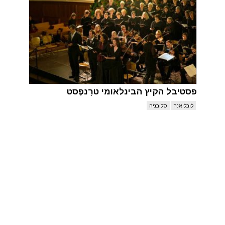
פסטיבל הקיץ הבינלאומי טרָנפֶסט
לובליאנה
סלובניה