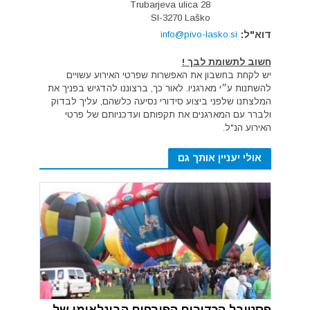
Trubarjeva ulica 28
SI-3270 Laško
דוא"ל:
info@pivo-lasko.si
חשוב לתשומת לבך !
יש לקחת בחשבון את האפשרות שפרטי האירוע עשויים
להשתנות ע״י מארגניו. לאור כך, ברצוננו להדגיש בפניך את
המלצתנו שלפני ביצוע סידורי נסיעה כלשהם, עליך לבדוק
ולברר עם המארגנים את תקפותם ועדכניותם של פרטי
האירוע הנ"ל.
אולי יעניין אותך גם
פסטיבל הכדורים הפורחים הבינלאומי של