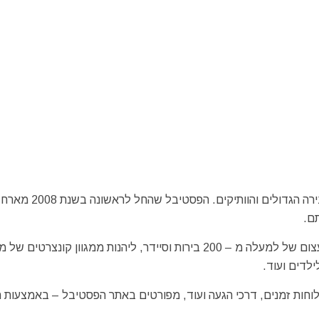
פסטיבל הבירה והסיידר של קנברה נחשב לאחד מאירועי הבירה הגד
ם.
בין היתר ניתן לפגוש יצרני בירות, לחוות טעימות מהמבחר העצום של למעלה מ – 200 בירות וסיידר, ליהנות ממגוון קונצר
ילדים ועוד.
לוחות זמנים, דרכי הגעה ועוד, מפורטים באתר הפסטיבל – באמצעות ה