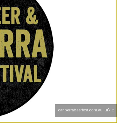
צילום: canberrabeerfest.com.au