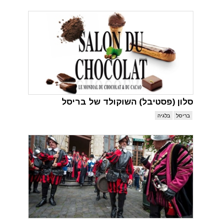
סלון (פסטיבל) השוקולד של בריסל
בריסל
בלגיה