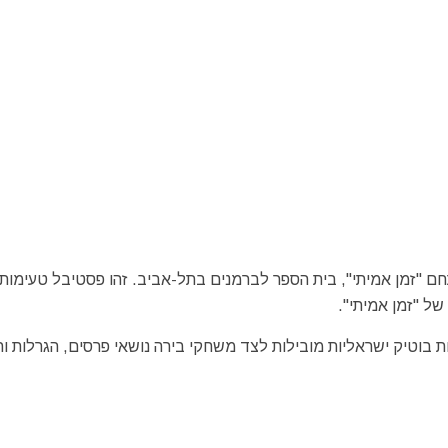
בירה "ביר-מאסטר" מתקיים מאז שנת 2010 במתחם "זמן אמיתי", בית הספר לברמנים בתל-אביב. זהו פסטיבל טעימ
של "זמן אמיתי".
רות בוטיק ישראליות מובילות לצד משחקי בירה נושאי פרסים, הגרלות ו