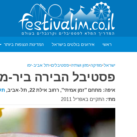
ראשי
אירועים בולטים בישראל
המדינות הנצפות ביותר
ישראל
•
מוזיקה
•
מזון ושתיה
•
פסטיבלים
•
תל אביב-יפו
פסטיבל הבירה ביר-מ
איפה: מתחם ''זמן אמיתי'', רחוב אילת 22, תל-אביב,
תל 
מתי:
התקיים באפריל 2011