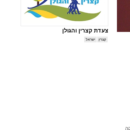
צעדת קצרין והגולן
קצרין
ישראל
קה