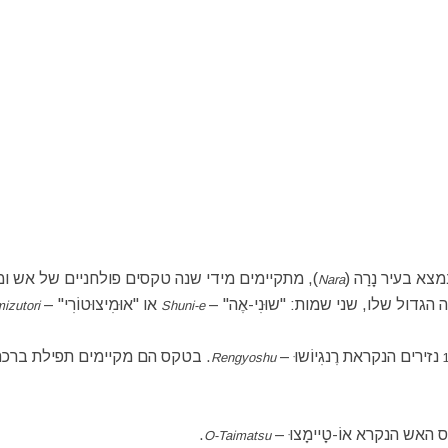
א בעיר נָרַה (
), מתקיימים מידי שנה טקסים פולחניים של אש ומ
Nara
ול שלו, שני שמות: "שוּנִי-אֶה" –
או "אוּמִיצוּטוֹרִי" –
izutori
Shuni-e
נזירים הנקראת רֶנגִיוֹשוּ –
. בטקס הם מקיימים תפילת ברכה
Rengyoshu
האש הנקרא אוֹ-טָיימָצוּ –
.
O-Taimatsu