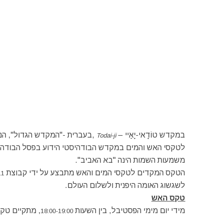
במקדש טוֹדָאי-יָאַיי –
,בעברית -"המקדש הגדול", הנמצ
Todai-ji
לטקסי האש והמים במקדש הבודהיסטי הידוע בפסל הבודהה הגד
משמעות השמות הינה "בא האביב".
הטקס המקדים לטקסי המים והאש מתבצע על ידי קבוצת
11
לשגשוג האומה היפנית ולשלום העולם.
טקס האש
מידי יום מימי הפסטיבל, בין השעות
, מתקיים טקס 
18:00-19:00