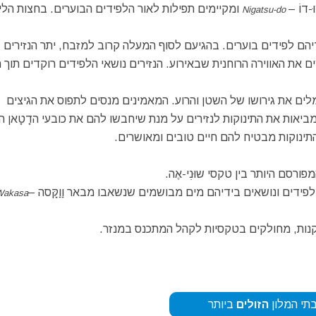
-דוֹ –
ומקיימים תפילות לאור הלפידים הבוערים. בחצות הלי
Nigatsu-do
הם לפידים בוערים. בהגיעם לסוף המעלה קרוב למזבח, יתר הנזירים
 האווירה הרוחנית שבאירוע. הנזירים נושאי הלפידים רוקדים תוך 
ים את גירושו של השטן והרוע. המאמינים מנסים לתפוס את הגיצים
אות את התינוקות לנזירים על מנת שיחבשו להם את כובעי הדָטָאן הנז
התינוקות מבטיח להם חיים טובים ומאושרים.
מפורסם היותר בין טקסי שוּנִי-אֶה.
לפידים ונושאים בידיהם מים מבושמים שנשאבו מבאר וַוַקָּסה –
Wakasa
קנות, מחולקים בטקסיות לקהל המתכנס במנזר.
תי המלון
הזולים
ביותר