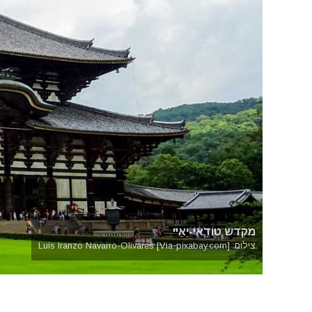
מקדש טוֹדָאי-יָאַיי
צילום: Luis Iranzo Navarro-Olivares [Via-pixabay.com]