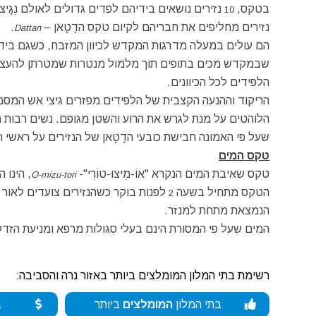
בטקס,
נזירים נושאים בידיהם לפדים גדולים לאולם נִגָיצוּ
10
נזירים מחליפים את חבריהם לקיום טקס הדָטָאן –
.
Dattan
הם עולים במעלה מדרגות המקדש לכיוון המזבח, כשגם בידי
שבמקדש מכים בתופים תוך מלמול מנטרות שמטרתן להעצים את
הלפידים לכל הכיוונים.
הריקוד וההנעה הקצבית של הלפידים מפזרים גיצי אש המסמל
הלוהטים על מנת לגרש את הרוע והשטן מגופם. נשים רבות מבי
שעל פי האמונה חבישת כובעי הדָטָאן של הנזירים על ראשי 
טקס המים
טקס שאיבת המים הנקרא "אוֹ-מִיצוּ-טוֹרִי"-
, הינו ה
O-mizu-tori
הטקס מתחיל בשעה
לפנות בוקר כשהנזירים צועדים לאור 
2
הנמצאת מתחת למנזר.
המים שעל פי המסורת הינם בעלי סגולות מרפא ומניעת הזד
רשימת בתי המלון המומלצים ביותר באזור נרה והסביבה:
בתי המלון
המומלצים
ביותר
ב