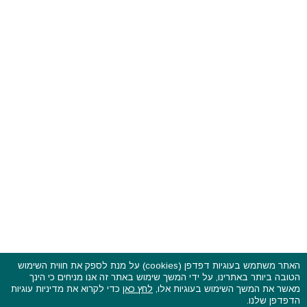
האתר משתמש בעוגיות דפדפן (cookies) על מנת לספק את חווית השימוש
הטובה ביותר באתרינו, על ידי המשך שימוש באתר זה אנו מניחים כי הינך
פסטיבלים וקרנבלים בעולם - כל הזכויות שמורות © 2015 - 2026
מאשר את המשך השימוש בעוגיות אלו,
לחץ כאן
כדי לקרוא את מדיניות עוגיות
בשותפות עם
CarniFest Online
הדפדפן שלנו.