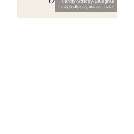
Hardly-Strictly-Bluegras
תמונה: hardlystrictlybluegrass.com