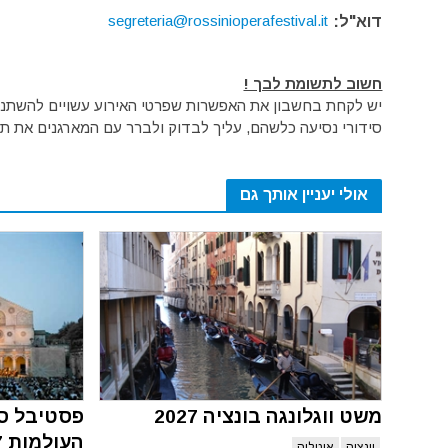
segreteria@rossinioperafestival.it
דוא"ל:
חשוב לתשומת לבך !
יש לקחת בחשבון את האפשרות שפרטי האירוע עשויים להשתנות 
סידורי נסיעה כלשהם, עליך לבדוק ולברר עם המארגנים את תק
אולי יעניין אותך גם
משט ווגלונגה בונציה 2027
פסטיבל ספ
העולמות 2027
וונציה
איטליה