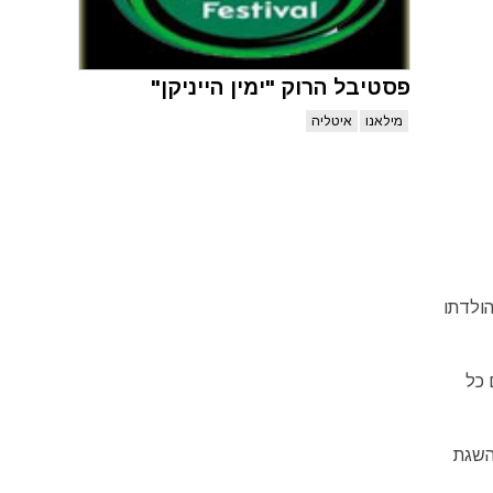
פסטיבל הרוק "ימין הייניקן"
מילאנו
איטליה
Gioacchino Antonio Ro) החל את דרכו לראשונה בשנת 1980 בעיר הולדתו
ם כל
השגת