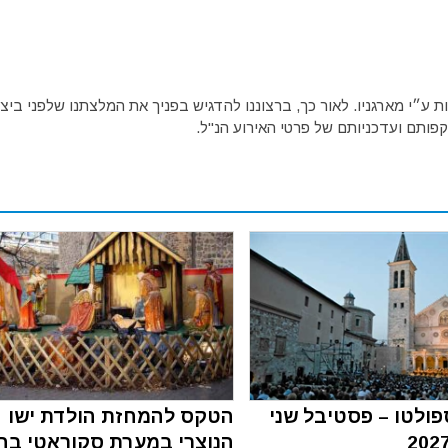
ע״י מארגניו. לאור כך, ברצוננו להדגיש בפניך את המלצתנו שלפני ביצו
פותם ועדכניותם של פרטי האירוע הנ"ל.
ולטו – פסטיבל שני
הטקס להמחזת הולדת ישו
הנוצרי במערת סקוראטי בח