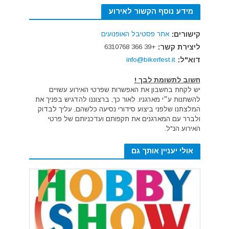
מידע נוסף הקשור לאירוע
קישורים:
אתר פסטיבל האופנועים
ליצירת קשר:
+39 366 6310768
דוא"ל:
info@bikerfest.it
חשוב לתשומת לבך !
יש לקחת בחשבון את האפשרות שפרטי האירוע עשויים
להשתנות ע״י מארגניו. לאור כך, ברצוננו להדגיש בפניך את
המלצתנו שלפני ביצוע סידורי נסיעה כלשהם, עליך לבדוק
ולברר עם המארגנים את תקפותם ועדכניותם של פרטי
האירוע הנ"ל.
אולי יעניין אותך גם