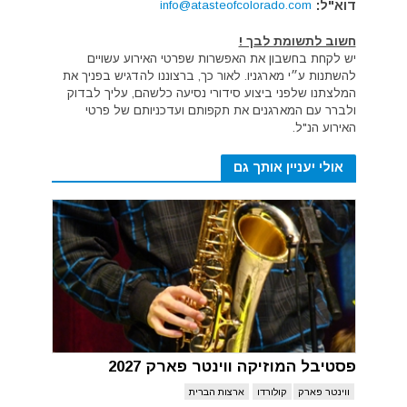
דוא"ל:
info@atasteofcolorado.com
חשוב לתשומת לבך !
יש לקחת בחשבון את האפשרות שפרטי האירוע עשויים
להשתנות ע״י מארגניו. לאור כך, ברצוננו להדגיש בפניך את
המלצתנו שלפני ביצוע סידורי נסיעה כלשהם, עליך לבדוק
ולברר עם המארגנים את תקפותם ועדכניותם של פרטי
האירוע הנ"ל.
אולי יעניין אותך גם
פסטיבל המוזיקה ווינטר פארק 2027
ווינטר פארק
קולורדו
ארצות הברית