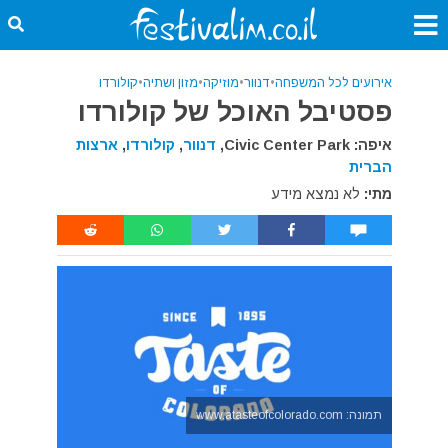
אירועים לכל המשפחה
•
דנוור
•
מוזיקה
•
מזון ושתיה
•
קולורדו
פסטיבל האוכל של קולורדו
איפה: Civic Center Park,
דנוור
,
קולורדו
,
ארצות
הברית
מתי:
לא נמצא מידע
תמונה: www.atasteofcolorado.com