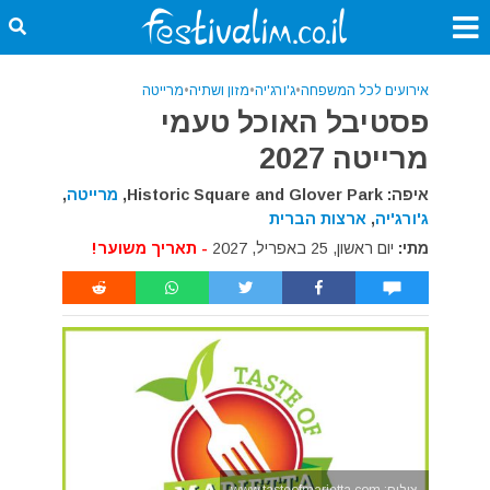
אירועים לכל המשפחה
•
ג'ורג'יה
•
מזון ושתיה
•
מרייטה
פסטיבל האוכל טעמי
מרייטה 2027
איפה: Historic Square and Glover Park,
מרייטה
,
ג'ורג'יה
,
ארצות הברית
מתי:
יום ראשון, 25 באפריל, 2027
- תאריך משוער!
צילום: www.tasteofmarietta.com