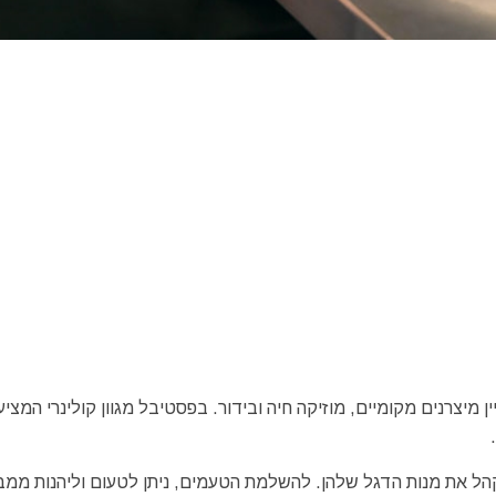
Taste i כולל מגוון של אוכל ויין מיצרנים מקומיים, מוזיקה חיה ובידור. בפסטיבל מגוון קולינרי המצ
ל את מנות הדגל שלהן. להשלמת הטעמים, ניתן לטעום וליהנות ממב