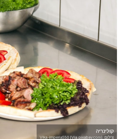
קולינריה
צילום: Vika-imperia550 [Via pixabay.com]