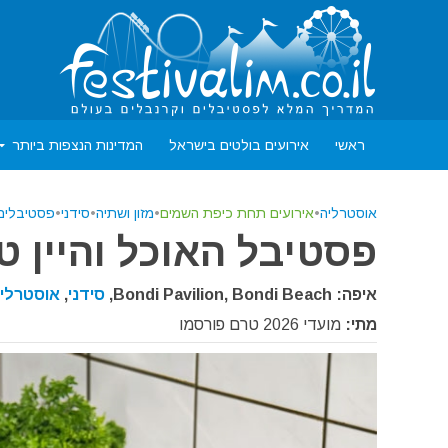
ראשי
אירועים בולטים בישראל
המדינות הנצפות ביותר
אוסטרליה
•
אירועים תחת כיפת השמים
•
מזון ושתיה
•
סידני
•
פסטיבלים
פסטיבל האוכל והיין טעם 
איפה: Bondi Pavilion, Bondi Beach,
סידני
,
אוסטרלי
מתי:
מועדי 2026 טרם פורסמו