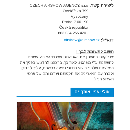
ליצירת קשר:
CZECH AIRSHOW AGENCY, s.r.o.
Ocelářská 799
Vysočany
190 00 Praha 7
Česká republika
+420 266 034 683
דוא"ל:
airshow@airshow.cz
חשוב לתשומת לבך !
יש לקחת בחשבון את האפשרות שפרטי האירוע עשויים
להשתנות ע״י מארגניו. לאור כך, ברצוננו להדגיש בפניך את
המלצתנו שלפני ביצוע סידורי נסיעה כלשהם, עליך לבדוק
ולברר עם המארגנים את תקפותם ועדכניותם של פרטי
האירוע הנ"ל.
אולי יעניין אותך גם