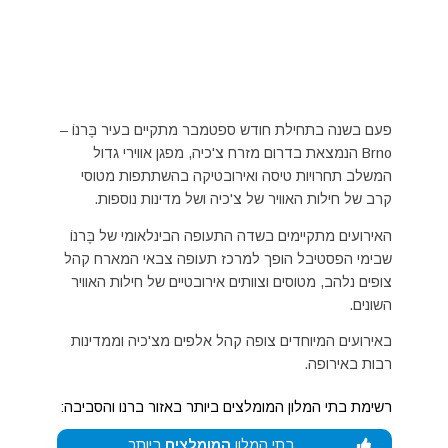
פעם בשנה בתחילת חודש ספטמבר מתקיים בעיר בֶּרנוֹ –
Brno הנמצאת בדרום מזרח צ'כיה, מפגן אווירי גדול
המשלב תחרויות טיסה ואירובטיקה בהשתתפות מטוסי
קרב של חילות האוויר של צ'כיה ושל מדינות נוספות.
האירועים מתקיימים בשדה התעופה הבינלאומי של בֶּרנוֹ
שבימי הפסטיבל הופך למרכז תעופה צבאי המארח קהל
צופים נלהב, מטוסים וצוותים אירובטיים של חילות האוויר
השונים.
באירועים המיוחדים צופה קהל אלפים מצ'כיה וממדינות
רבות באירופה.
רשימת בתי המלון המומלצים ביותר באזור ברנו והסביבה:
בתי המלון
המומלצים
ביותר