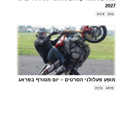
2027
ברנו
צ'כיה
מופע פעלולני הסרטים – יום מטורף בפראג
פראג
צ'כיה