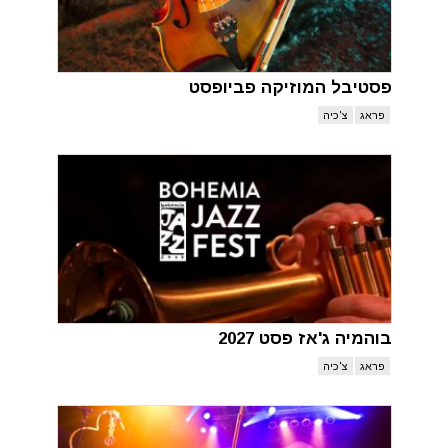
פסטיבל המוזיקה פביופסט
פראג
צ'כיה
בוהמיה ג'אז פסט 2027
פראג
צ'כיה