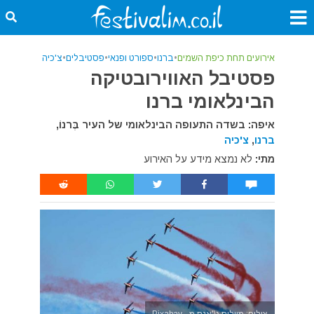
אירועים תחת כיפת השמים
•
ברנו
•
ספורט ופנאי
•
פסטיבלים
•
צ'כיה
פסטיבל האווירובטיקה
הבינלאומי ברנו
איפה: בשדה התעופה הבינלאומי של העיר בֶּרנוֹ,
ברנו
,
צ'כיה
מתי:
לא נמצא מידע על האירוע
צילום: מייליס ג\'אנס מ - Pixabay