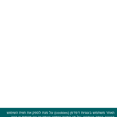
האתר משתמש בעוגיות דפדפן (cookies) על מנת לספק את חווית השימוש