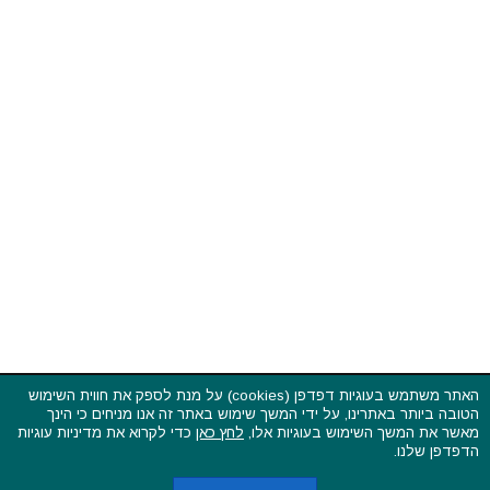
האתר משתמש בעוגיות דפדפן (cookies) על מנת לספק את חווית השימוש
הטובה ביותר באתרינו, על ידי המשך שימוש באתר זה אנו מניחים כי הינך
פסטיבלים וקרנבלים בעולם - כל הזכויות שמורות © 2015 - 2026
מאשר את המשך השימוש בעוגיות אלו,
לחץ כאן
כדי לקרוא את מדיניות עוגיות
בשותפות עם
CarniFest Online
הדפדפן שלנו.
ראשי
הצהרת נגישות
אודות
תקנון האתר ותנאי שימוש