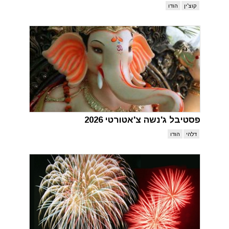
קוצ'ין
הודו
פסטיבל ג'נשה צ'אטורטי 2026
דלהי
הודו