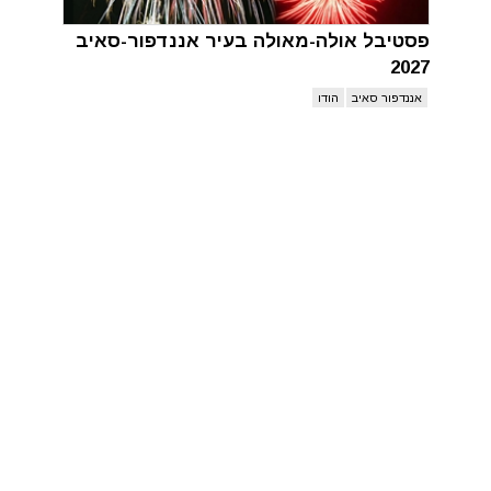
פסטיבל אולה-מאולה בעיר אננדפור-סאיב
2027
אננדפור סאיב
הודו