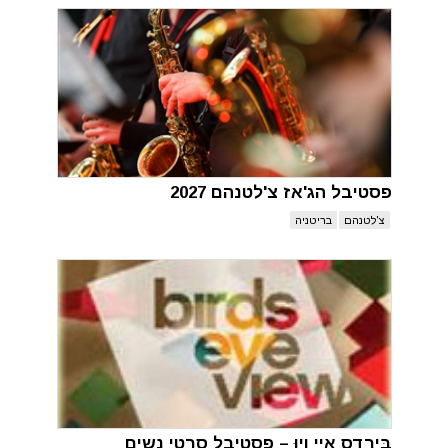
פסטיבל הג'אז צ'לטנהם 2027
צ'לטנהם
בריטניה
בֶּירְדס אָיי וִיוּ – פסטיבל סרטי נשים