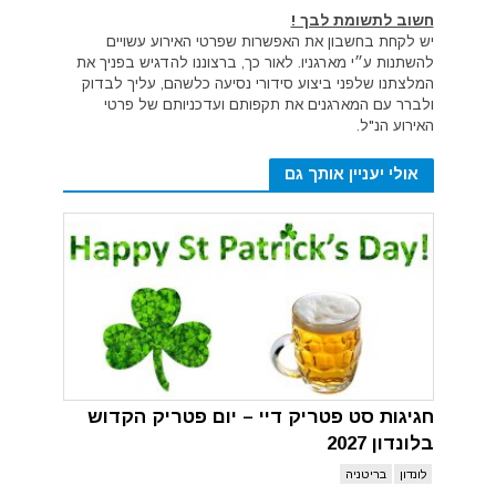
חשוב לתשומת לבך !
יש לקחת בחשבון את האפשרות שפרטי האירוע עשויים
להשתנות ע״י מארגניו. לאור כך, ברצוננו להדגיש בפניך את
המלצתנו שלפני ביצוע סידורי נסיעה כלשהם, עליך לבדוק
ולברר עם המארגנים את תקפותם ועדכניותם של פרטי
האירוע הנ"ל.
אולי יעניין אותך גם
חגיגות סט פטריק דיי – יום פטריק הקדוש
בלונדון 2027
לונדון
בריטניה