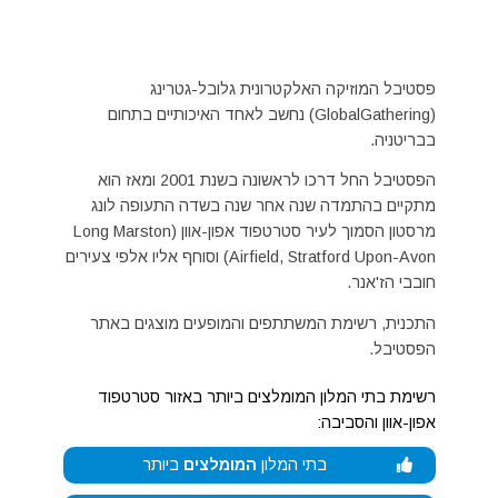
פסטיבל המוזיקה האלקטרונית גלובל-גטרינג
(GlobalGathering) נחשב לאחד האיכותיים בתחום
בבריטניה.
הפסטיבל החל דרכו לראשונה בשנת 2001 ומאז הוא
מתקיים בהתמדה שנה אחר שנה בשדה התעופה לונג
מרסטון הסמוך לעיר סטרטפוד אפון-אוון (Long Marston
Airfield, Stratford Upon-Avon) וסוחף אליו אלפי צעירים
חובבי הז'אנר.
התכנית, רשימת המשתתפים והמופעים מוצגים באתר
הפסטיבל.
רשימת בתי המלון המומלצים ביותר באזור סטרטפוד
אפון-אוון והסביבה:
בתי המלון
המומלצים
ביותר