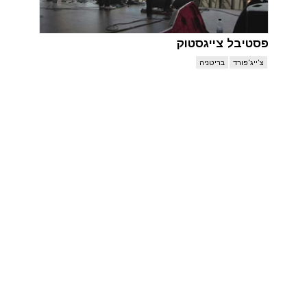
פסטיבל צייגסטוק
צ'ייג'פורד
בריטניה