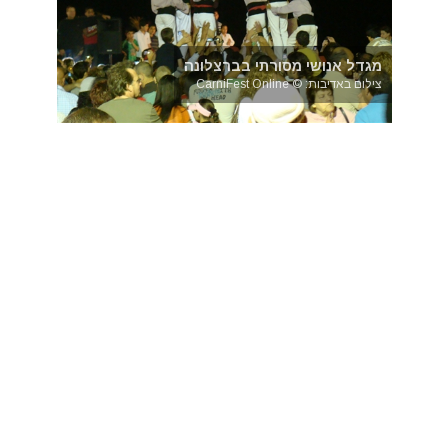
מגדל אנושי מסורתי בברצלונה
צילום באדיבות: © CarniFest Online