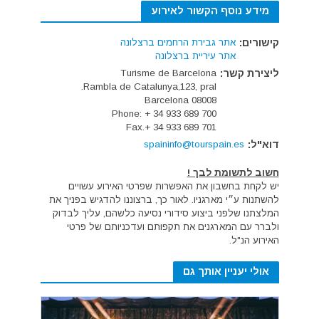
מידע נוסף הקשור לאירוע
קישורים:
אתר גבירת הרחמים ברצלונה
אתר עיריית ברצלונה
ליצירת קשר:
Turisme de Barcelona
Rambla de Catalunya,123, pral.
08008 Barcelona
Phone: + 34 933 689 700
Fax.+ 34 933 689 701
דוא"ל:
spaininfo@tourspain.es
חשוב לתשומת לבך !
יש לקחת בחשבון את האפשרות שפרטי האירוע עשויים
להשתנות ע״י מארגניו. לאור כך, ברצוננו להדגיש בפניך את
המלצתנו שלפני ביצוע סידורי נסיעה כלשהם, עליך לבדוק
ולברר עם המארגנים את תקפותם ועדכניותם של פרטי
האירוע הנ"ל.
אולי יעניין אותך גם