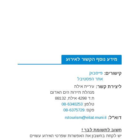
מידע נוסף הקשור לאירוע
קישורים:
פייסבוק
אתר הפסטיבל
ליצירת קשר:
עיריית אילת
מנהלת תיירות הים האדום
ת.ד 4298 אילת, 88132
טלפון:
08-6340253
פקס:
08-6375729
דוא"ל:
rstourism@eilat.muni.il
חשוב לתשומת לבך !
יש לקחת בחשבון את האפשרות שפרטי האירוע עשויים