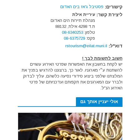
קישורים:
פסטיבל ג'אז בים האדום
ליצירת קשר:
עיריית אילת
מנהלת תיירות הים האדום
ת.ד 4298 אילת, 88132
טלפון:
08-6340253
פקס:
08-6375729
דוא"ל:
rstourism@eilat.muni.il
חשוב לתשומת לבך !
יש לקחת בחשבון את האפשרות שפרטי האירוע עשויים
להשתנות ע״י מארגניו. לאור כך, ברצוננו להדגיש בפניך את
המלצתנו שלפני ביצוע סידורי נסיעה כלשהם, עליך לבדוק
ולברר עם המארגנים את תקפותם ועדכניותם של פרטי
האירוע הנ"ל.
אולי יעניין אותך גם