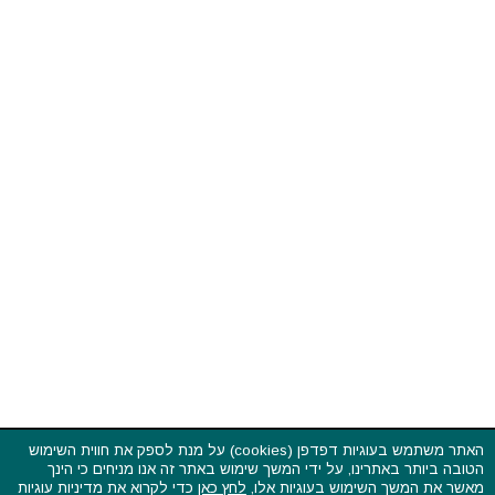
האתר משתמש בעוגיות דפדפן (cookies) על מנת לספק את חווית השימוש
הטובה ביותר באתרינו, על ידי המשך שימוש באתר זה אנו מניחים כי הינך
פסטיבלים וקרנבלים בעולם - כל הזכויות שמורות © 2015 - 2026
מאשר את המשך השימוש בעוגיות אלו,
לחץ כאן
כדי לקרוא את מדיניות עוגיות
בשותפות עם
CarniFest Online
הדפדפן שלנו.