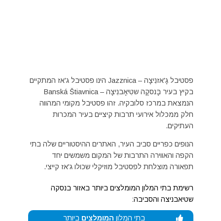
פסטיבל גָ'אזנִיצָה – Jazznica הינו פסטיבל ג'אז המתקיים
בקיץ בעיר בָּנסקָה שטִיאָבנִיצָה – Banská Štiavnica
הנמצאת במרכז סלובקיה. זהו פסטיבל מקומי המהווה
חלק ממכלול אירועי תרבות קיציים בעיר המכרות
העתיקים.
הנופים כפריים סביב העיר, האתרים ההיסטוריים שלה בתי
הקפה והאווירה התרבות של המקום משמשים יחד
תפאורה מוצלחת לפסטיבל מוזיקלי שכולו ג'אז קייצי.
רשימת בתי המלון המומלצים ביותר באזור בנסקה
שטיאבניצה והסביבה:
בתי המלון
המומלצים
ביותר