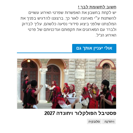
חשוב לתשומת לבך !
יש לקחת בחשבון את האפשרות שפרטי האירוע עשויים
להשתנות ע״י מארגניו. לאור כך, ברצוננו להדגיש בפניך את
המלצתנו שלפני ביצוע סידורי נסיעה כלשהם, עליך לבדוק
ולברר עם המארגנים את תקפותם ועדכניותם של פרטי
האירוע הנ"ל.
אולי יעניין אותך גם
פסטיבל הפולקלור ויחונדה 2027
וִיחוֹדנָה
סלובקיה