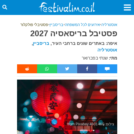
אוסטרליה
•
אירועים לכל המשפחה
•
בריסביין
•
פסטיבלי פולקלור
פסטיבל בריסאסיה 2027
איפה: באתרים שונים ברחבי העיר,
בריסביין
,
אוסטרליה
מתי:
שנתי בפברואר
צילום: 4601460 from Pixabay