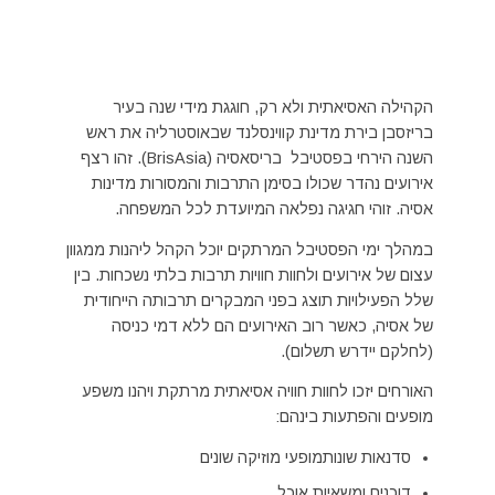
הקהילה האסיאתית ולא רק, חוגגת מידי שנה בעיר
בריזסבן בירת מדינת קווינסלנד שבאוסטרליה את ראש
השנה הירחי בפסטיבל בריסאסיה (BrisAsia). זהו רצף
אירועים נהדר שכולו בסימן התרבות והמסורות מדינות
אסיה. זוהי חגיגה נפלאה המיועדת לכל המשפחה.
במהלך ימי הפסטיבל המרתקים יוכל הקהל ליהנות ממגוון
עצום של אירועים ולחוות חוויות תרבות בלתי נשכחות. בין
שלל הפעילויות תוצג בפני המבקרים תרבותה הייחודית
של אסיה, כאשר רוב האירועים הם ללא דמי כניסה
(לחלקם יידרש תשלום).
האורחים יזכו לחוות חוויה אסיאתית מרתקת ויהנו משפע
מופעים והפתעות בינהם:
סדנאות שונותמופעי מוזיקה שונים
דוכנים ומשאיות אוכל