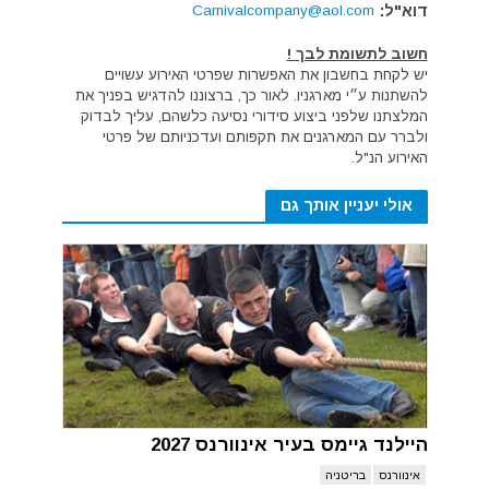
דוא"ל:
Carnivalcompany@aol.com
חשוב לתשומת לבך !
יש לקחת בחשבון את האפשרות שפרטי האירוע עשויים
להשתנות ע״י מארגניו. לאור כך, ברצוננו להדגיש בפניך את
המלצתנו שלפני ביצוע סידורי נסיעה כלשהם, עליך לבדוק
ולברר עם המארגנים את תקפותם ועדכניותם של פרטי
האירוע הנ"ל.
אולי יעניין אותך גם
היילנד גיימס בעיר אינוורנס 2027
אינוורנס
בריטניה