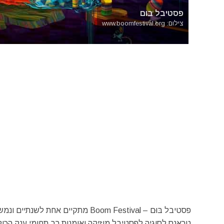
פסטיבל בום
צילום: www.boomfestival.org
טרָאנס לסוגיה לפסטיבל מוזיקה ואומנות רב תחומי ענק הכולל ב