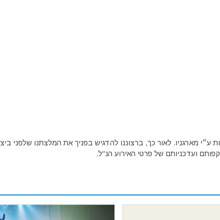
ע״י מארגניו. לאור כך, ברצוננו להדגיש בפניך את המלצתנו שלפני ביצו
פותם ועדכניותם של פרטי האירוע הנ"ל.