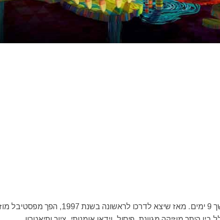
פסטיבל בּוּם – Boom Festival מתקיים אחת לשנתיים ונמשך 9 ימים. מאז שיצא לדרכו לראשונה בשנת 1997,
ין היתר מוזיקה מגוונת, פיסול, וידאו אומנותי, ציור ותיאטרון.