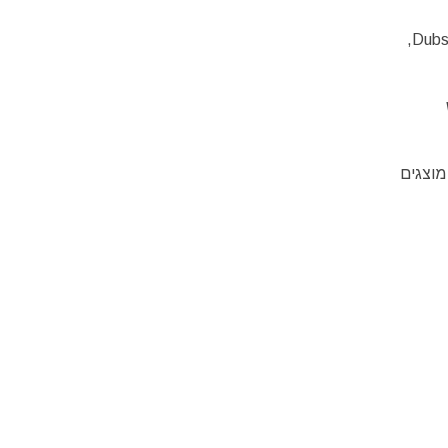
האירועים המתקיימים בחיק הטבע תחת כיפת השמיים על מספר במות כוללים מופעים איכותיים של להקות המנגנות דָבּסטֶפ – Dubstep,
מוצגים