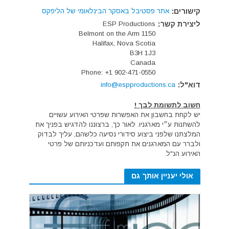
קישורים:
אתר פסטיבל באסקר הבינלאומי של הליפקס
ליצירת קשר:
ESP Productions
1150 Belmont on the Arm
Halifax, Nova Scotia
B3H 1J3
Canada
Phone: +1 902-471-0550
דוא"ל:
info@espproductions.ca
חשוב לתשומת לבך !
יש לקחת בחשבון את האפשרות שפרטי האירוע עשויים
להשתנות ע״י מארגניו. לאור כך, ברצוננו להדגיש בפניך את
המלצתנו שלפני ביצוע סידורי נסיעה כלשהם, עליך לבדוק
ולברר עם המארגנים את תקפותם ועדכניותם של פרטי
האירוע הנ"ל.
אולי יעניין אותך גם