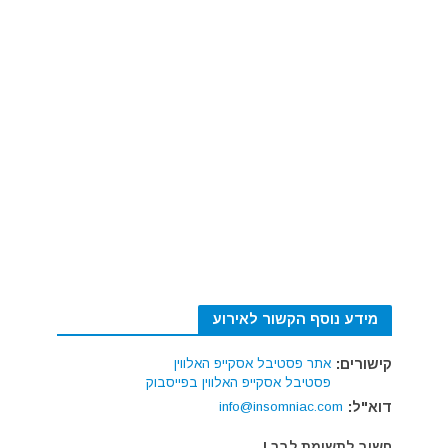
מידע נוסף הקשור לאירוע
קישורים:
אתר פסטיבל אסקייפ האלווין
פסטיבל אסקייפ האלווין בפייסבוק
דוא"ל:
info@insomniac.com
חשוב לתשומת לבך !