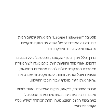
פסטיבל "Escape Halloween" הוא אירוע שמעביר את
רוח "העונה המפחידה" של השנה עם מגוון אטרקציות
מרגשות ומופעי בידור ומוזיקה חיה.
בדרך כלל נערך בסוף אוקטובר, הפסטיבל כולל מבוכים
רדופים, אזורי פחד והופעות חיות, כולם נועדו ליצור אווירה
מצמררת.המבקרים יכולים ליהנות ממסיבות תחפושות,
אופציות אוכל ושתייה, וחוויות אינטראקטיביות שונות, מה
שהופך אותו ליעד מועדף עבור חובבי ההאלווין.
תכנית הפסטיבל, ליין-אפ, מיקום האירועים, שעות ולוחות
זמנים, דרכי הגעה ועוד, מפורטים באתר הפסטיבל –
באמצעות הלינק המוצג מטה, תחת הכותרת "מידע נוסף
הקשור לאירוע".