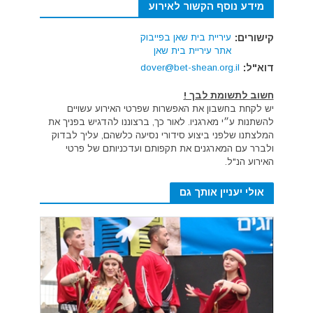
מידע נוסף הקשור לאירוע
קישורים:
עיריית בית שאן בפייבוק
אתר עיריית בית שאן
דוא"ל:
dover@bet-shean.org.il
חשוב לתשומת לבך !
יש לקחת בחשבון את האפשרות שפרטי האירוע עשויים
להשתנות ע״י מארגניו. לאור כך, ברצוננו להדגיש בפניך את
המלצתנו שלפני ביצוע סידורי נסיעה כלשהם, עליך לבדוק
ולברר עם המארגנים את תקפותם ועדכניותם של פרטי
האירוע הנ"ל.
אולי יעניין אותך גם