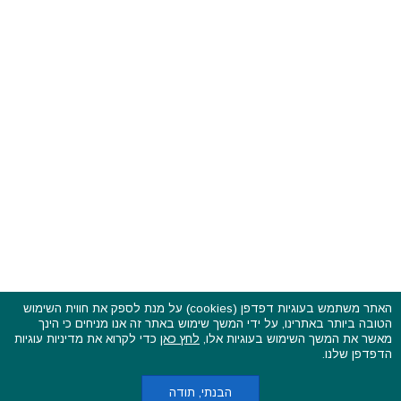
האתר משתמש בעוגיות דפדפן (cookies) על מנת לספק את חווית השימוש
הטובה ביותר באתרינו, על ידי המשך שימוש באתר זה אנו מניחים כי הינך
פסטיבלים וקרנבלים בעולם - כל הזכויות שמורות © 2015 - 2026
מאשר את המשך השימוש בעוגיות אלו,
לחץ כאן
כדי לקרוא את מדיניות עוגיות
בשותפות עם
CarniFest Online
הדפדפן שלנו.
ראשי
הצהרת נגישות
אודות
תקנון האתר ותנאי שימוש
מדיניות הפרטיות
מדיניות עוגיות (קוקיס)
כתבו לנו