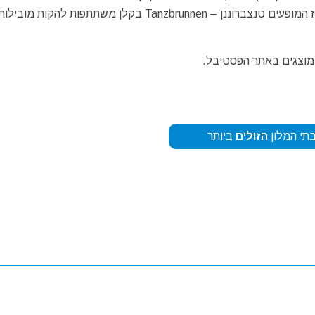
רוק לסוגיה. באירועים הנערכים במרחבים הפתוחים של מרכז המופעים טנצברוננן – Tanzbrunnen בקלן משתתפ
 מוצגים באתר הפסטיבל.
תי המלון
הזולים
ביותר