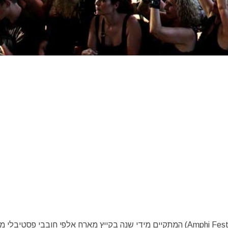
פסטיבל אמפי אופן אייר – (Amphi Festival Open Air am Tanzbrunnen) המתקיים מידי שנה בקייץ מארח אלפי חובבי פסטי