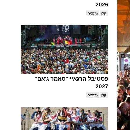
2026
קלן
גרמניה
פסטיבל הרגאיי "סאמר ג'אם"
2027
קלן
גרמניה