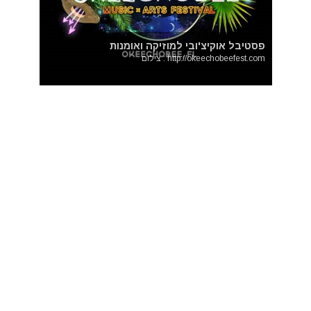
פסטיבל אוקיצ'ובי למוזיקה ואומנות
http://okeechobeefest.com : צילום