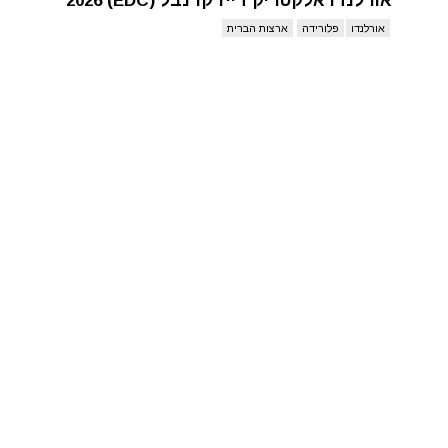
אורלנדו אלקטריק דייז קרנבל (EDC) 2026
אורלנדו
פלורידה
ארצות הברית