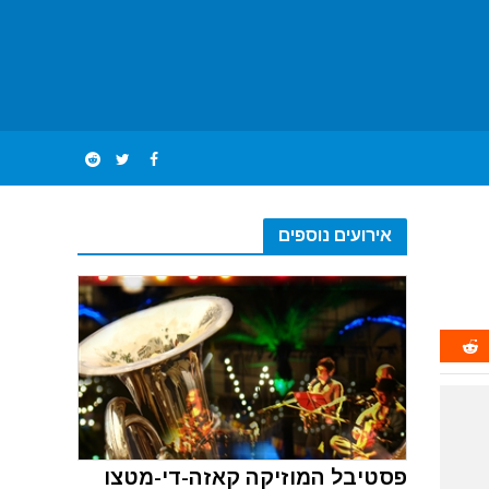
אירועים נוספים
פסטיבל המוזיקה קאזה-די-מטצו