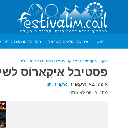
ראשי
אירועים בולטים בישראל
המדינות הנצפות ביותר
איקריה
•
יוון
•
מוזיקה
•
מוזיקה עממית מסורתית
•
פסטיבלים
פסטיבל אּיקָארוֹס לשי
איפה: באי איקאריה,
איקריה
,
יוון
מתי:
בין יוני לאוגוסט.