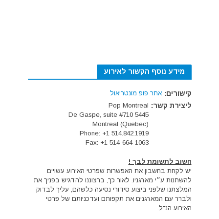
מידע נוסף הקשור לאירוע
קישורים:
אתר פופ מונטריאול
ליצירת קשר:
Pop Montreal
5445 De Gaspe, suite #710
Montreal (Quebec)
Phone: +1 514.842.1919
Fax: +1 514-664-1063
חשוב לתשומת לבך !
יש לקחת בחשבון את האפשרות שפרטי האירוע עשויים
להשתנות ע״י מארגניו. לאור כך, ברצוננו להדגיש בפניך את
המלצתנו שלפני ביצוע סידורי נסיעה כלשהם, עליך לבדוק
ולברר עם המארגנים את תקפותם ועדכניותם של פרטי
האירוע הנ"ל.