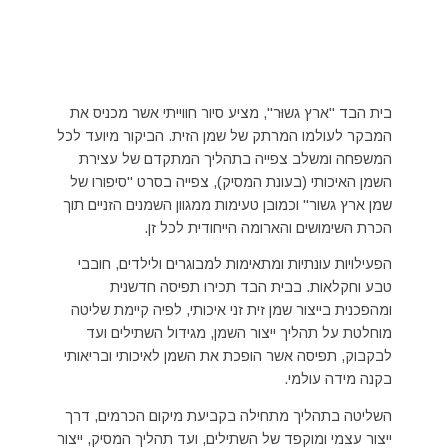
בית הבד "ארץ גשוּר", מציע סיור חווייתי אשר מכניס את
המבקר לעולמו המרתק של שמן הזית. הביקור מיועד לכל
המשפחה ומשלב צפייה בתהליך המתקדם של עצירת
השמן האיכותי (בעונת המסיק), צפייה בסרט "סיפורו של
שמן ארץ גשור" וכמובן טעימות ממגוון השמנים הזניים תוך
הכרת השימושים והארומה הייחודית לכל זן.
הפעילויות עונתיות ומתאימות למבוגרים ולילדים, חובבי
טבע וחקלאות. בבית הבד תכירו תפיסה חדשנית
ומהפכנית בייצור שמן זית זני איכותי, לפיה קיימת שליטה
מוחלטת על תהליך ייצור השמן, מגידול השתילים ועד
לבקבוק, תפיסה אשר הופכת את השמן לאיכותי ובריאותי
בקנה מידה עולמי.
השליטה בתהליך מתחילה בקביעת מיקום הכרמים, דרך
ייצור עצמי ומוקפד של השתילים, ועד תהליך המסיק, ייצור