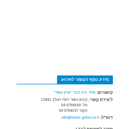
מידע נוסף הקשור לאירוע
קישורים:
אתר בית הבד "ארץ גשוּר"
ליצירת קשר:
קיבוץ גשוּר רמת הגולן, 12942
טל: 04-6764169
פקס: 04-6764197
דוא"ל:
info@eretz-gshur.co.il
חשוב לתשומת לבך !